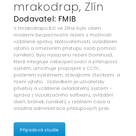
mrakodrap, Zlín
Dodavatel: FMIB
V mrakodrapu B21 ve Zlíně bylo cílem
moderní bezpečnostní řešení s možností
vzdálené správy, škálovatelností, ovládáním
výtahů a omezením přístupu osob pomocí
turniketů. Bylo nasazeno řešení Dominus3,
které integruje zabezpečovací a přístupový
systém, umožňuje propojení s CCTV,
požárním systémem, stávajícími čtečkami a
řízení výtahů. Výsledkem je uživatelsky
přívětivý a vzdáleně ovladatelný systém –
správa z vizualizačního softwaru, ovládání
dveří, bránek, turniketů v reálném čase a
snadná administrace přístupových práv.
Případová studie