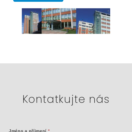
Kontatkujte nás
Pro
Jméno a příjmení
*