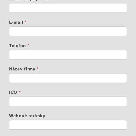
montážní
firmy
E-mail
*
Telefon
*
Název firmy
*
IČO
*
Webové stránky